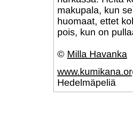
makupala, kun se
huomaat, ettet ko
pois, kun on pull
©
Milla Havanka
www.kumikana.or
Hedelmäpeliä