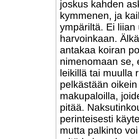
joskus kahden as
kymmenen, ja kaikk
ympäriltä. Ei liian
harvoinkaan. Älkä
antakaa koiran po
nimenomaan se, et
leikillä tai muulla
pelkästään oikein a
makupaloilla, joid
pitää. Naksutinko
perinteisesti käyt
mutta palkinto voi