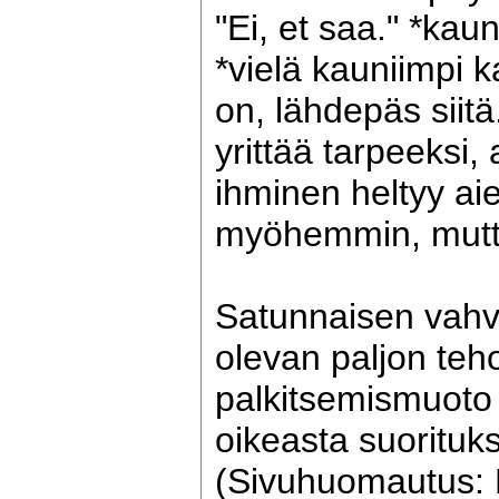
"Ei, et saa." *kaun
*vielä kauniimpi 
on, lähdepäs siitä
yrittää tarpeeksi,
ihminen heltyy ai
myöhemmin, mutta
Satunnaisen vahv
olevan paljon te
palkitsemismuoto 
oikeasta suorituk
(Sivuhuomautus: 