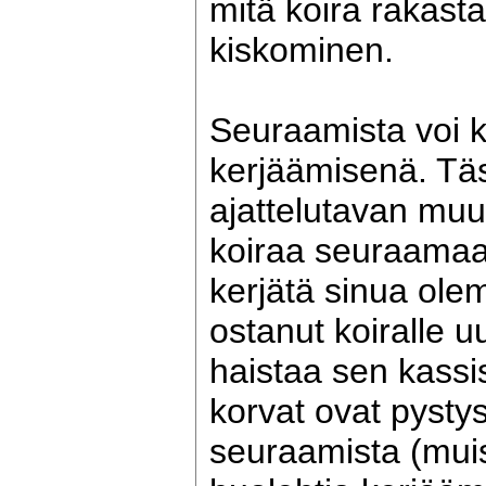
mitä koira rakasta
kiskominen.
Seuraamista voi k
kerjäämisenä. Tä
ajattelutavan muu
koiraa seuraama
kerjätä sinua ole
ostanut koiralle 
haistaa sen kassis
korvat ovat pysty
seuraamista (muis