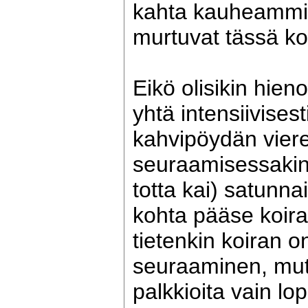
kahta kauheammin
murtuvat tässä ko
Eikö olisikin hien
yhtä intensiivisesti
kahvipöydän vier
seuraamisessakin p
totta kai) satunnai
kohta pääse koir
tietenkin koiran o
seuraaminen, mutt
palkkioita vain l