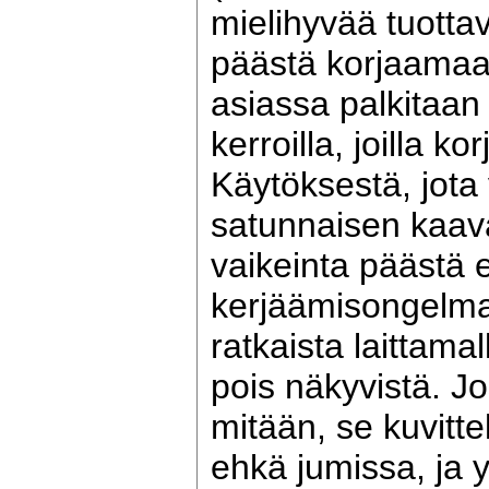
mielihyvää tuottav
päästä korjaamaan
asiassa palkitaan s
kerroilla, joilla ko
Käytöksestä, jota
satunnaisen kaa
vaikeinta päästä e
kerjäämisongelma
ratkaista laittama
pois näkyvistä. Jo
mitään, se kuvitte
ehkä jumissa, ja y