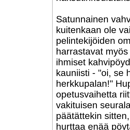
Satunnainen vahv
kuitenkaan ole vai
pelintekijöiden om
harrastavat myös 
ihmiset kahvipöyd
kauniisti - "oi, se
herkkupalan!" Hu
opetusvaihetta rii
vakituisen seural
päätättekin sitten
hurttaa enää pöy