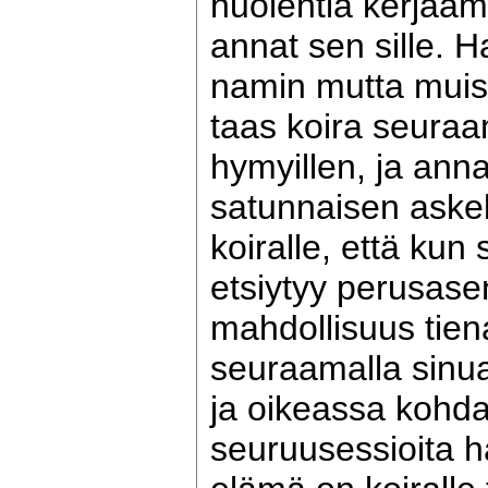
huolehtia kerjääm
annat sen sille. H
namin mutta muist
taas koira seuraam
hymyillen, ja ann
satunnaisen aske
koiralle, että kun 
etsiytyy perusasen
mahdollisuus tien
seuraamalla sinua
ja oikeassa kohda
seuruusessioita h