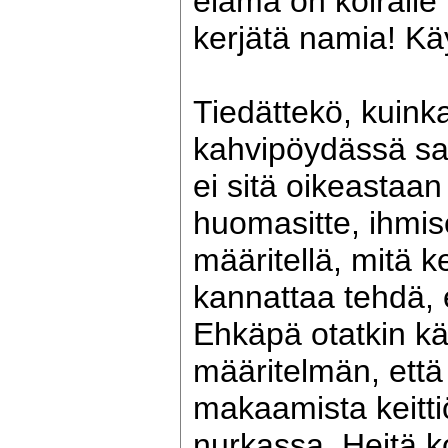
elämä on koiralle
kerjätä namia! Kä
Tiedättekö, kuink
kahvipöydässä sa
ei sitä oikeastaa
huomasitte, ihmis
määritellä, mitä 
kannattaa tehdä, 
Ehkäpä otatkin kä
määritelmän, että
makaamista keitt
nurkassa. Heitä koi