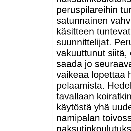
peruspilareihin tu
satunnainen vah
käsitteen tunteva
suunnittelijat. P
vakuuttunut siitä,
saada jo seuraava
vaikeaa lopettaa
pelaamista. Hede
tavallaan koiratk
käytöstä yhä uude
namipalan toivos
naksutinkoulutuk