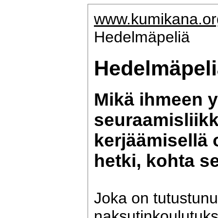
www.kumikana.or
Hedelmäpeliä
Hedelmäpeli
Mikä ihmeen y
seuraamisliikk
kerjäämisellä 
hetki, kohta se
Joka on tutustunu
naksutinkoulutuks